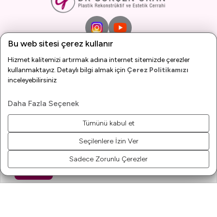
Bu web sitesi çerez kullanır
Hizmet kalitemizi artırmak adına internet sitemizde çerezler
kullanmaktayız. Detaylı bilgi almak için
Çerez Politikamızı
inceleyebilirsiniz
İletişim Bilgileri
Daha Fazla Seçenek
Tümünü kabul et
Kurtuluş mah. Şinasi efendi cad. İkizler Apt. No 13 kat
Seçilenlere İzin Ver
3 daire 6 Seyhan Adana
Sadece Zorunlu Çerezler
+90 532 100 16 22
Bize Ulaşın
Online Randevu
Whatsapp
Yol Tarifi
+90 532 100 16 22
info@drgokcenoran.com